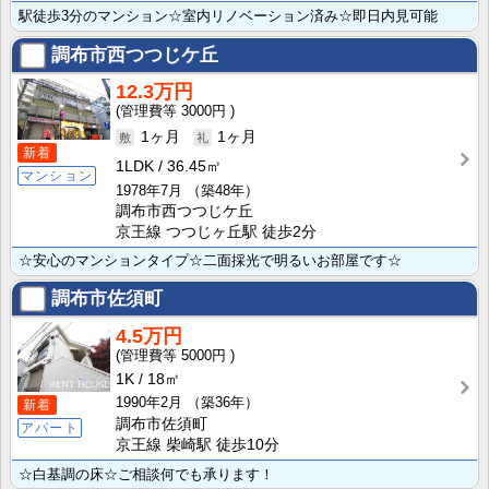
駅徒歩3分のマンション☆室内リノベーション済み☆即日内見可能
調布市西つつじケ丘
12.3万円
3000円
1ヶ月
1ヶ月
新着
1LDK
36.45㎡
マンション
1978年7月
（築48年）
調布市西つつじケ丘
京王線 つつじヶ丘駅 徒歩2分
☆安心のマンションタイプ☆二面採光で明るいお部屋です☆
調布市佐須町
4.5万円
5000円
1K
18㎡
1990年2月
（築36年）
新着
調布市佐須町
アパート
京王線 柴崎駅 徒歩10分
☆白基調の床☆ご相談何でも承ります！