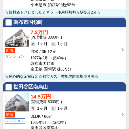
小田急線 狛江駅 徒歩2分
☆賃料値下げしました☆ネット使用料無料☆駅徒歩2分☆
調布市国領町
7.2万円
3000円
1ヶ月
1ヶ月
新着
2DK
35.12㎡
マンション
1977年2月
（築49年）
調布市国領町
京王線 国領駅 徒歩5分
☆良心的な金額設定☆都市ガス、敷地内駐車場空き有☆
世田谷区南烏山
14.5万円
5000円
1ヶ月
1ヶ月
新着
3LDK
60㎡
マンション
1985年9月
（築40年）
世田谷区南烏山