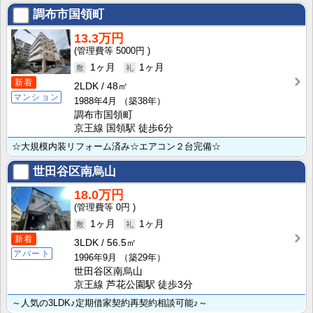
調布市国領町
13.3万円
5000円
1ヶ月
1ヶ月
新着
2LDK
48㎡
マンション
1988年4月
（築38年）
調布市国領町
京王線 国領駅 徒歩6分
☆大規模内装リフォーム済み☆エアコン２台完備☆
世田谷区南烏山
18.0万円
0円
1ヶ月
1ヶ月
新着
3LDK
56.5㎡
アパート
1996年9月
（築29年）
世田谷区南烏山
京王線 芦花公園駅 徒歩3分
～人気の3LDK♪定期借家契約再契約相談可能♪～