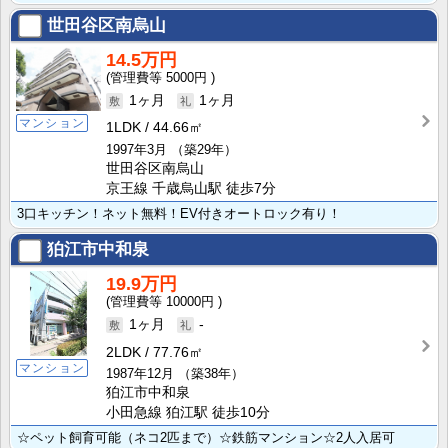
世田谷区南烏山
14.5万円
5000円
1ヶ月
1ヶ月
マンション
1LDK
44.66㎡
1997年3月
（築29年）
世田谷区南烏山
京王線 千歳烏山駅 徒歩7分
3口キッチン！ネット無料！EV付きオートロック有り！
狛江市中和泉
19.9万円
10000円
1ヶ月
-
2LDK
77.76㎡
マンション
1987年12月
（築38年）
狛江市中和泉
小田急線 狛江駅 徒歩10分
☆ペット飼育可能（ネコ2匹まで）☆鉄筋マンション☆2人入居可