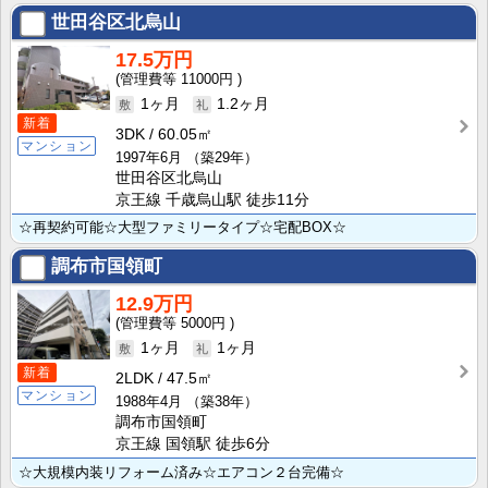
世田谷区北烏山
17.5万円
11000円
1ヶ月
1.2ヶ月
新着
3DK
60.05㎡
マンション
1997年6月
（築29年）
世田谷区北烏山
京王線 千歳烏山駅 徒歩11分
☆再契約可能☆大型ファミリータイプ☆宅配BOX☆
調布市国領町
12.9万円
5000円
1ヶ月
1ヶ月
新着
2LDK
47.5㎡
マンション
1988年4月
（築38年）
調布市国領町
京王線 国領駅 徒歩6分
☆大規模内装リフォーム済み☆エアコン２台完備☆