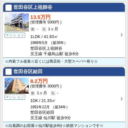
世田谷区上祖師谷
13.5万円
5000円
-
1ヶ月
マンション
1LDK
41.83㎡
1988年5月
（築38年）
世田谷区上祖師谷
京王線 千歳烏山駅 徒歩8分
☆内装フル改装☆近くには商店街・大型スーパー有り☆
世田谷区給田
8.2万円
3000円
1ヶ月
-
マンション
1DK
21.33㎡
1991年12月
（築34年）
世田谷区給田
京王線 仙川駅 徒歩9分
☆白基調のお部屋☆仙川駅徒歩9分☆鉄筋マンションです☆