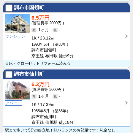
調布市国領町
6.5万円
2000円
1ヶ月
-
マンション
1K
23.12㎡
1993年5月
（築33年）
調布市国領町
京王線 布田駅 徒歩9分
☆床・クローゼットリフォーム済み☆
調布市仙川町
6.3万円
3000円
1ヶ月
-
アパート
1K
17.39㎡
1988年8月
（築38年）
調布市仙川町
京王線 仙川駅 徒歩5分
駅まで歩いて5分の好立地！好バランスのお部屋です！礼金なし！