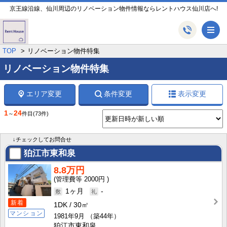
京王線沿線、仙川周辺のリノベーション物件情報ならレントハウス仙川店へ!
メ
TOP
リノベーション物件特集
リノベーション物件特集
エリア変更
条件変更
表示変更
1
24
～
件目
(73件)
↓チェックしてお問合せ
狛江市東和泉
8.8万円
2000円
1ヶ月
-
新着
1DK
30㎡
マンション
1981年9月
（築44年）
狛江市東和泉