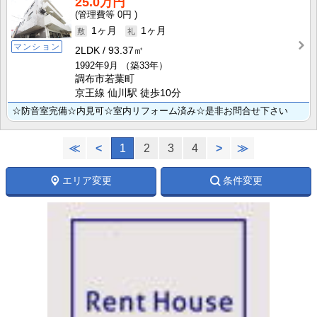
25.0万円
0円
1ヶ月
1ヶ月
マンション
2LDK
93.37㎡
1992年9月
（築33年）
調布市若葉町
京王線 仙川駅 徒歩10分
☆防音室完備☆内見可☆室内リフォーム済み☆是非お問合せ下さい
≪
<
1
2
3
4
>
≫
エリア変更
条件変更