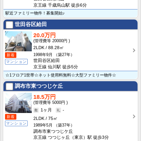
京王線 千歳烏山駅 徒歩6分
駅近ファミリー物件！募集開始♪
世田谷区給田
20.0万円
20000円
2LDK
88.28㎡
1998年9月
（築27年）
新着
世田谷区給田
マンション
京王線 仙川駅 徒歩5分
☆1フロア1世帯☆ネット使用料無料☆大型ファミリー物件☆
調布市東つつじケ丘
18.5万円
5000円
1ヶ月
-
新着
2LDK
75㎡
マンション
1989年5月
（築37年）
調布市東つつじケ丘
京王線 つつじヶ丘（東京）駅 徒歩3分