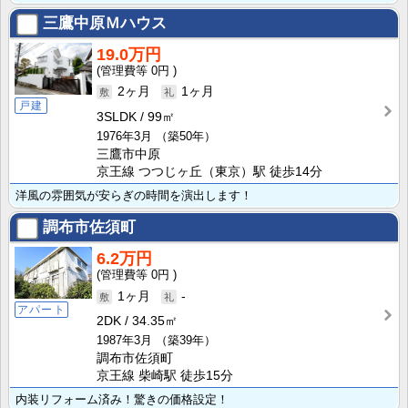
三鷹中原Ｍハウス
19.0万円
0円
2ヶ月
1ヶ月
戸建
3SLDK
99㎡
1976年3月
（築50年）
三鷹市中原
京王線 つつじヶ丘（東京）駅 徒歩14分
洋風の雰囲気が安らぎの時間を演出します！
調布市佐須町
6.2万円
0円
1ヶ月
-
アパート
2DK
34.35㎡
1987年3月
（築39年）
調布市佐須町
京王線 柴崎駅 徒歩15分
内装リフォーム済み！驚きの価格設定！