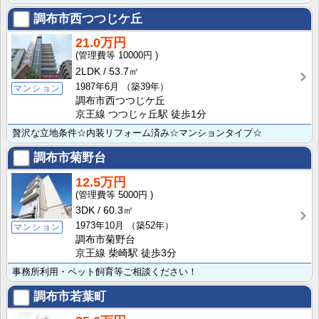
調布市西つつじケ丘
21.0万円
10000円
2LDK
53.7㎡
1987年6月
（築39年）
マンション
調布市西つつじケ丘
京王線 つつじヶ丘駅 徒歩1分
贅沢な立地条件☆内装リフォーム済み☆マンションタイプ☆
調布市菊野台
12.5万円
5000円
3DK
60.3㎡
1973年10月
（築52年）
マンション
調布市菊野台
京王線 柴崎駅 徒歩3分
事務所利用・ペット飼育等ご相談ください！
調布市若葉町