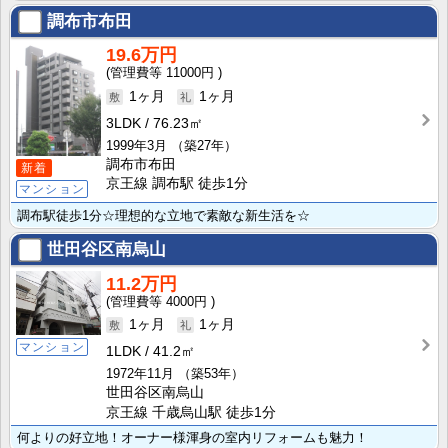
調布市布田
19.6万円
11000円
1ヶ月
1ヶ月
3LDK
76.23㎡
1999年3月
（築27年）
調布市布田
新着
京王線 調布駅 徒歩1分
マンション
調布駅徒歩1分☆理想的な立地で素敵な新生活を☆
世田谷区南烏山
11.2万円
4000円
1ヶ月
1ヶ月
マンション
1LDK
41.2㎡
1972年11月
（築53年）
世田谷区南烏山
京王線 千歳烏山駅 徒歩1分
何よりの好立地！オーナー様渾身の室内リフォームも魅力！